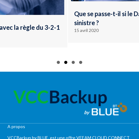
Que se passe-t-il si le Datacenter sub
sinistre ?
du 3-2-1
15 avril 2020
Slide group 1
Slide group 2
Slide group 3
Slide group 4
A propos
VCCBackup by BLUE, est une offre VEEAM CLOUD CONNECT